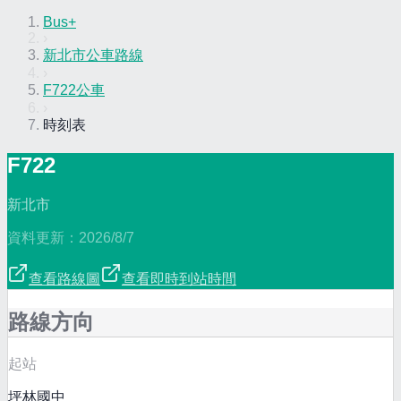
Bus+
›
新北市公車路線
›
F722公車
›
時刻表
F722
新北市
資料更新：
2026/8/7
查看路線圖
查看即時到站時間
路線方向
起站
坪林國中