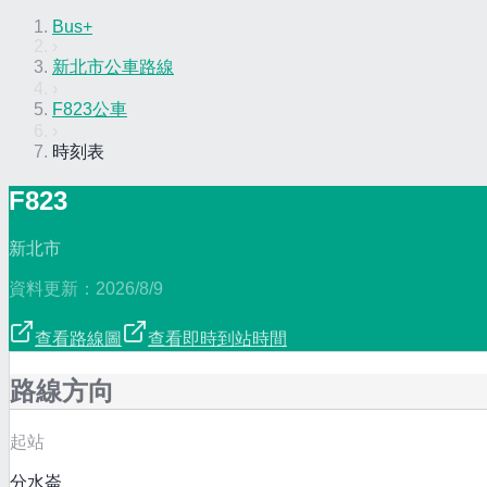
Bus+
›
新北市公車路線
›
F823公車
›
時刻表
F823
新北市
資料更新：
2026/8/9
查看路線圖
查看即時到站時間
路線方向
起站
分水崙