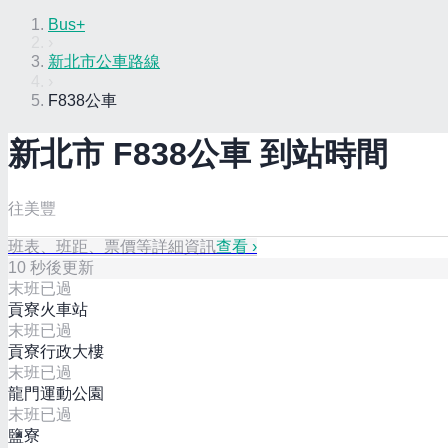
Bus+
›
新北市公車路線
›
F838公車
新北市
F838
公車 到站時間
往美豐
班表、班距、票價等詳細資訊
查看 ›
10
秒後更新
末班已過
貢寮火車站
末班已過
貢寮行政大樓
末班已過
龍門運動公園
末班已過
鹽寮