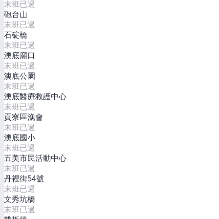
末班已過
砲台山
末班已過
石碇橋
末班已過
澳底廟口
末班已過
澳底公園
末班已過
澳底醫療救護中心
末班已過
貢寮區漁會
末班已過
澳底國小
末班已過
五美市民活動中心
末班已過
丹裡街54號
末班已過
文秀坑橋
末班已過