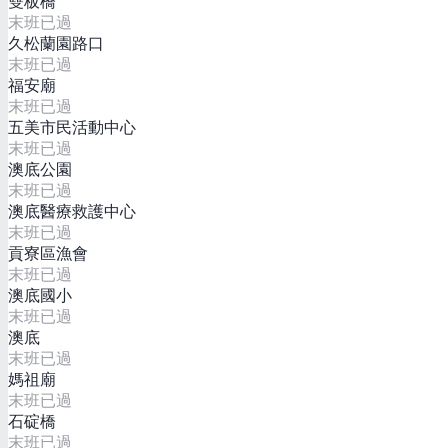
雙板橋
末班已過
久松蘭園路口
末班已過
福安廟
末班已過
五美市民活動中心
末班已過
澳底公園
末班已過
澳底醫療救護中心
末班已過
貢寮區漁會
末班已過
澳底國小
末班已過
澳底
末班已過
媽祖廟
末班已過
石碇橋
末班已過