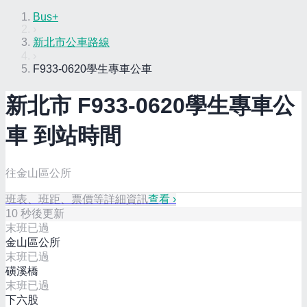
Bus+
›
新北市公車路線
›
F933-0620學生專車公車
新北市
F933-0620學生專車
公
車 到站時間
往金山區公所
班表、班距、票價等詳細資訊
查看 ›
10
秒後更新
末班已過
金山區公所
末班已過
磺溪橋
末班已過
下六股