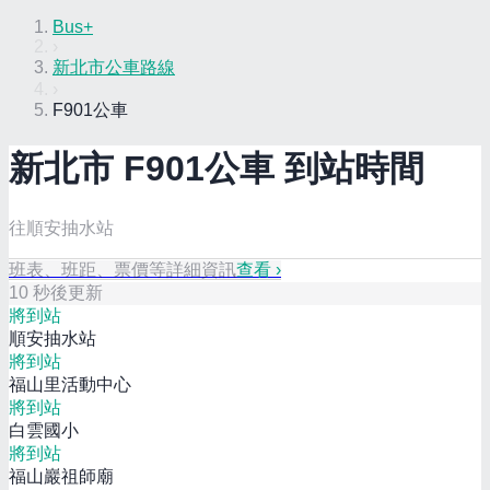
Bus+
›
新北市公車路線
›
F901公車
新北市
F901
公車 到站時間
往順安抽水站
班表、班距、票價等詳細資訊
查看 ›
10
秒後更新
將到站
順安抽水站
將到站
福山里活動中心
將到站
白雲國小
將到站
福山巖祖師廟