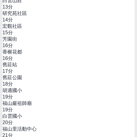
白雲山莊
13
分
研究苑社區
14
分
宏觀社區
15
分
芳園街
16
分
香榭花都
16
分
舊莊站
17
分
舊莊公園
18
分
胡適國小
19
分
福山巖祖師廟
19
分
白雲國小
20
分
福山里活動中心
21
分