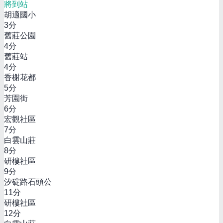
將到站
胡適國小
3
分
舊莊公園
4
分
舊莊站
4
分
香榭花都
5
分
芳園街
6
分
宏觀社區
7
分
白雲山莊
8
分
研樓社區
9
分
汐碇路石頭公
11
分
研樓社區
12
分