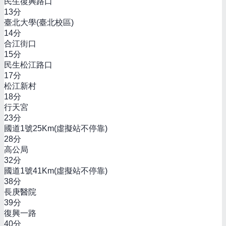
民生復興路口
13
分
臺北大學(臺北校區)
14
分
合江街口
15
分
民生松江路口
17
分
松江新村
18
分
行天宮
23
分
國道1號25Km(虛擬站不停靠)
28
分
高公局
32
分
國道1號41Km(虛擬站不停靠)
38
分
長庚醫院
39
分
復興一路
40
分