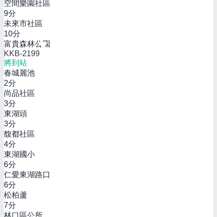
空間樂園社區
9
分
未來市社區
10
分
富貴森林公園
KKB-2199
將到站
春城麗池
2
分
尚品社區
3
分
東湖頭
3
分
馥都社區
4
分
東湖國小
6
分
仁愛東湖路口
6
分
松柏蘆
7
分
林口區公所