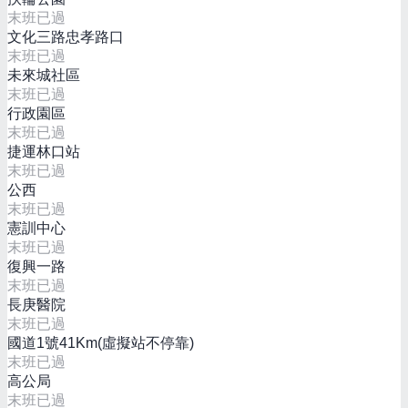
末班已過
文化三路忠孝路口
末班已過
未來城社區
末班已過
行政園區
末班已過
捷運林口站
末班已過
公西
末班已過
憲訓中心
末班已過
復興一路
末班已過
長庚醫院
末班已過
國道1號41Km(虛擬站不停靠)
末班已過
高公局
末班已過