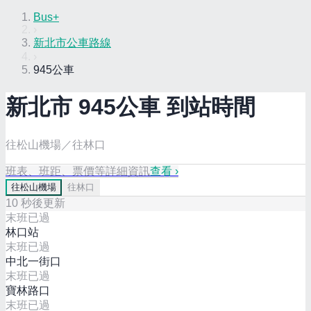
Bus+
›
新北市公車路線
›
945公車
新北市
945
公車 到站時間
往松山機場／往林口
班表、班距、票價等詳細資訊
查看 ›
往
松山機場
往
林口
10
秒後更新
末班已過
林口站
末班已過
中北一街口
末班已過
寶林路口
末班已過