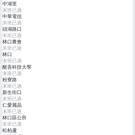
中湖里
末班已過
中華電信
末班已過
頭湖路口
末班已過
林口農會
末班已過
林口
末班已過
醒吾科技大學
末班已過
粉寮路
末班已過
新生街口
末班已過
仁愛麗晶
末班已過
林口區公所
末班已過
松柏蘆