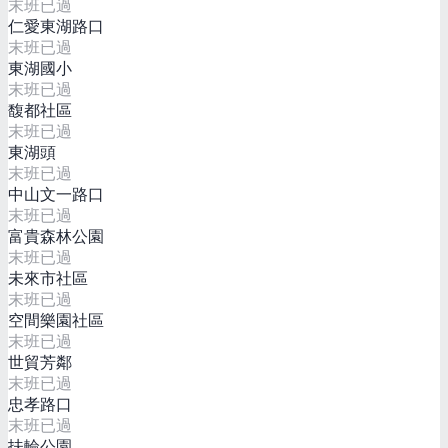
末班已過
仁愛東湖路口
末班已過
東湖國小
末班已過
馥都社區
末班已過
東湖頭
末班已過
中山文一路口
末班已過
富貴森林公園
末班已過
未來市社區
末班已過
空間樂園社區
末班已過
世貿芳鄰
末班已過
忠孝路口
末班已過
扶輪公園