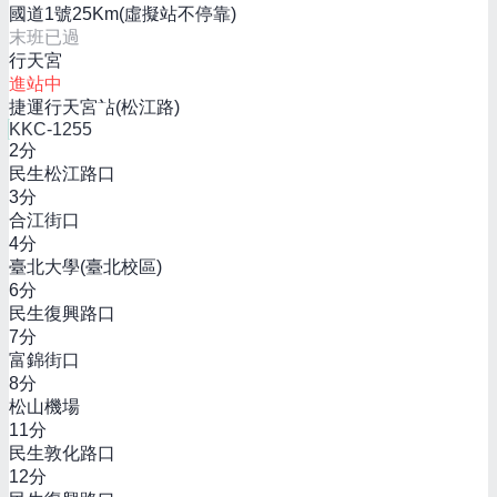
國道1號25Km(虛擬站不停靠)
末班已過
行天宮
進站中
捷運行天宮站(松江路)
KKC-1255
2
分
民生松江路口
3
分
合江街口
4
分
臺北大學(臺北校區)
6
分
民生復興路口
7
分
富錦街口
8
分
松山機場
11
分
民生敦化路口
12
分