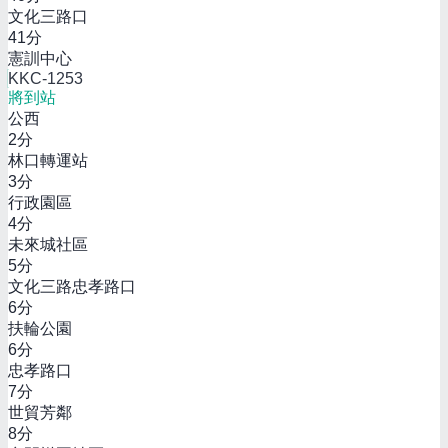
文化三路口
41
分
憲訓中心
KKC-1253
將到站
公西
2
分
林口轉運站
3
分
行政園區
4
分
未來城社區
5
分
文化三路忠孝路口
6
分
扶輪公園
6
分
忠孝路口
7
分
世貿芳鄰
8
分