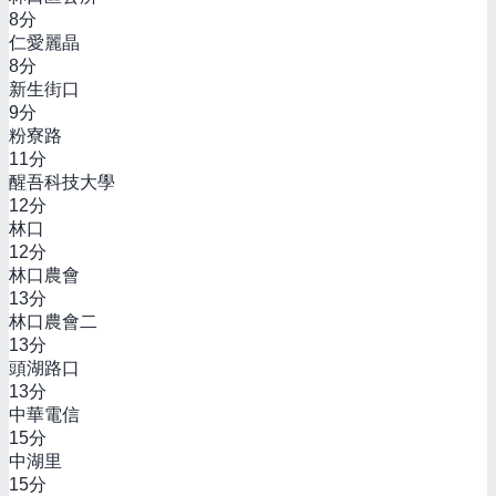
8
分
仁愛麗晶
8
分
新生街口
9
分
粉寮路
11
分
醒吾科技大學
12
分
林口
12
分
林口農會
13
分
林口農會二
13
分
頭湖路口
13
分
中華電信
15
分
中湖里
15
分