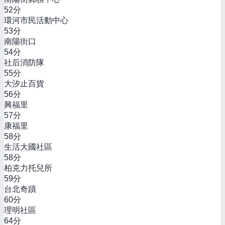
52
分
環河市民活動中心
53
分
南陽街口
54
分
社后消防隊
55
分
大汐止百貨
56
分
興福里
57
分
康福里
58
分
生活大國社區
58
分
柏克力托兒所
59
分
台北奇蹟
60
分
理明社區
64
分