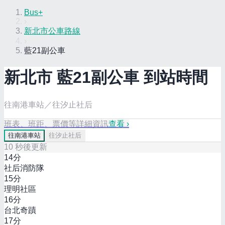
Bus+
›
新北市公車路線
›
藍21副公車
新北市
藍21副
公車 到站時間
往南港車站／往汐止社后
班表、班距、票價等詳細資訊
查看 ›
往
南港車站
往
汐止社后
10
秒後更新
14
分
社后消防隊
15
分
理明社區
16
分
台北奇蹟
17
分