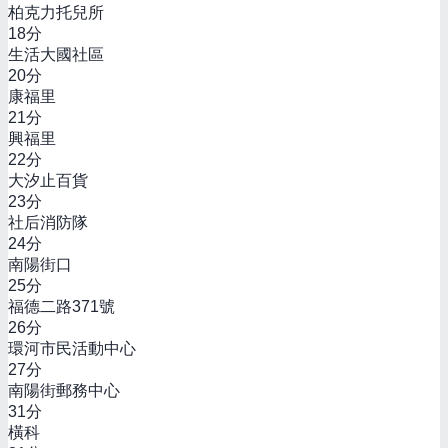
柏克力托兒所
18
分
生活大國社區
20
分
康福里
21
分
興福里
22
分
大汐止百貨
23
分
社后消防隊
24
分
南陽街口
25
分
福德二路371號
26
分
環河市民活動中心
27
分
南陽街郵務中心
31
分
橫科