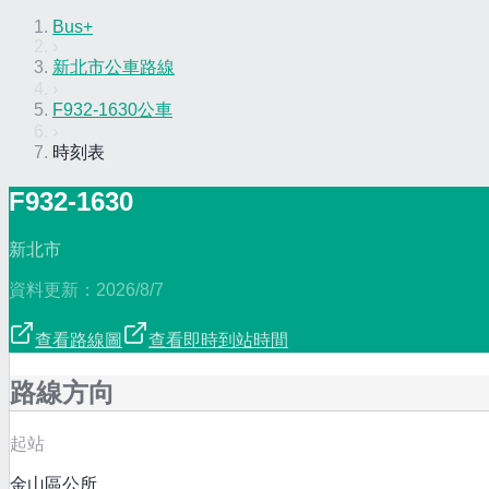
Bus+
›
新北市公車路線
›
F932-1630公車
›
時刻表
F932-1630
新北市
資料更新：
2026/8/7
查看路線圖
查看即時到站時間
路線方向
起站
金山區公所