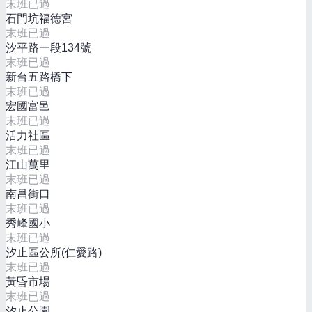
末班已過
石門坑福德宮
末班已過
汐平路一段134號
末班已過
新台五路橋下
末班已過
宏國富邑
末班已過
活力社區
末班已過
江山萬里
末班已過
南昌街口
末班已過
秀峰國小
末班已過
汐止區公所(仁愛路)
末班已過
黃昏市場
末班已過
汐止公園