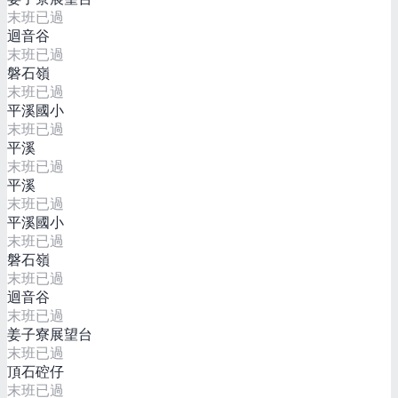
末班已過
迴音谷
末班已過
磐石嶺
末班已過
平溪國小
末班已過
平溪
末班已過
平溪
末班已過
平溪國小
末班已過
磐石嶺
末班已過
迴音谷
末班已過
姜子寮展望台
末班已過
頂石硿仔
末班已過