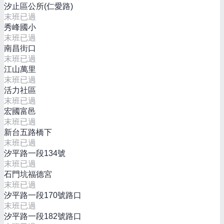
汐止區公所(仁愛路)
末班已過
秀峰國小
末班已過
南昌街口
末班已過
江山萬里
末班已過
活力社區
末班已過
宏國富邑
末班已過
新台五路橋下
末班已過
汐平路一段134號
末班已過
石門坑福德宮
末班已過
汐平路一段170號路口
末班已過
汐平路一段182號路口