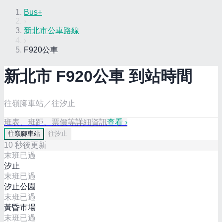
Bus+
›
新北市公車路線
›
F920公車
新北市
F920
公車 到站時間
往嶺腳車站／往汐止
班表、班距、票價等詳細資訊
查看 ›
往
嶺腳車站
往
汐止
10
秒後更新
末班已過
汐止
末班已過
汐止公園
末班已過
黃昏市場
末班已過