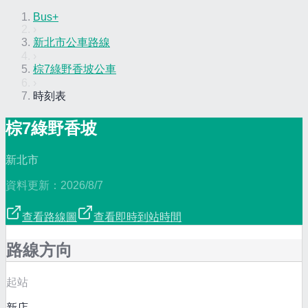
Bus+
›
新北市公車路線
›
棕7綠野香坡公車
›
時刻表
棕7綠野香坡
新北市
資料更新：
2026/8/7
查看路線圖
查看即時到站時間
路線方向
起站
新店