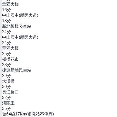
華翠大橋
16
分
中山國中(縣民大道)
18
分
新北板橋公車站
24
分
中山國中(縣民大道)
24
分
華翠大橋
25
分
板橋花市
28
分
捷運新埔民生站
29
分
大漢橋
30
分
長江路口
32
分
溪頭里
35
分
台64線17Km(虛擬站不停靠)