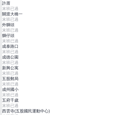
許厝
末班已過
關渡大橋一
末班已過
外獅頭
末班已過
獅仔頭
末班已過
成泰路口
末班已過
成德公園
末班已過
新興公寓
末班已過
五股郵局
末班已過
成州國小
末班已過
五府千歲
末班已過
西雲寺(五股國民運動中心)