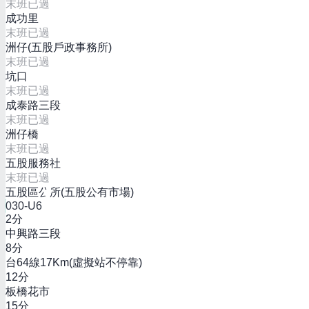
末班已過
成功里
末班已過
洲仔(五股戶政事務所)
末班已過
坑口
末班已過
成泰路三段
末班已過
洲仔橋
末班已過
五股服務社
末班已過
五股區公所(五股公有市場)
030-U6
2
分
中興路三段
8
分
台64線17Km(虛擬站不停靠)
12
分
板橋花市
15
分