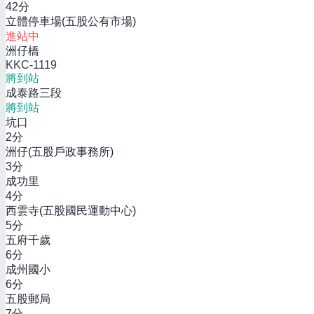
42
分
立體停車場(五股公有市場)
進站中
洲仔橋
KKC-1119
將到站
成泰路三段
將到站
坑口
2
分
洲仔(五股戶政事務所)
3
分
成功里
4
分
西雲寺(五股國民運動中心)
5
分
五府千歲
6
分
成州國小
6
分
五股郵局
7
分