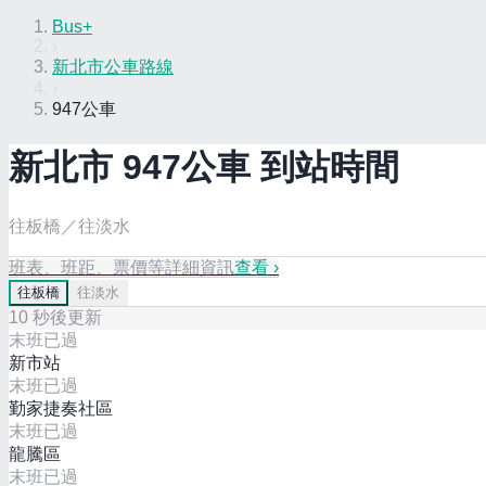
Bus+
›
新北市公車路線
›
947公車
新北市
947
公車 到站時間
往板橋／往淡水
班表、班距、票價等詳細資訊
查看 ›
往
板橋
往
淡水
10
秒後更新
末班已過
新市站
末班已過
勤家捷奏社區
末班已過
龍騰區
末班已過