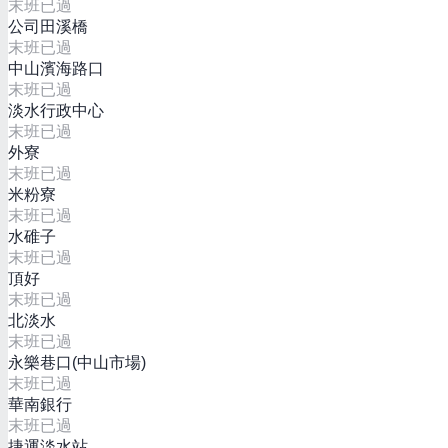
末班已過
公司田溪橋
末班已過
中山濱海路口
末班已過
淡水行政中心
末班已過
外寮
末班已過
米粉寮
末班已過
水碓子
末班已過
頂好
末班已過
北淡水
末班已過
永樂巷口(中山市場)
末班已過
華南銀行
末班已過
捷運淡水站