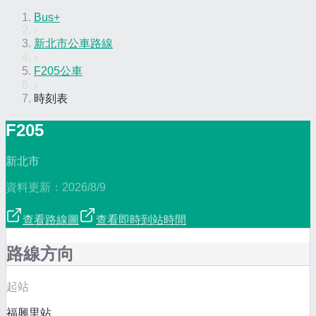
Bus+
›
新北市公車路線
›
F205公車
›
時刻表
F205
新北市
資料更新：
2026/8/9
查看路線圖
查看即時到站時間
路線方向
起站
福興里站