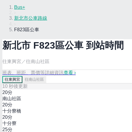
Bus+
›
新北市公車路線
›
F823區公車
新北市
F823區
公車 到站時間
往東興宮／往南山社區
班表、班距、票價等詳細資訊
查看 ›
往
東興宮
往
南山社區
10
秒後更新
20
分
南山社區
20
分
十分寮橋
20
分
十分寮
25
分