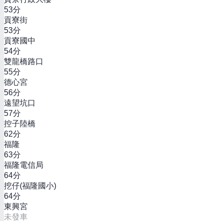
53
分
貢寮街
53
分
貢寮國中
54
分
雙龍橋路口
55
分
德心宮
56
分
遠望坑口
57
分
控子陸橋
62
分
福隆
63
分
福隆電信局
64
分
挖仔(福隆國小)
64
分
東興宮
未發車