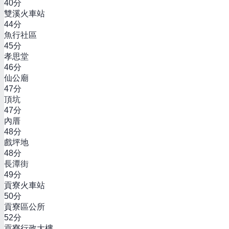
40
分
雙溪火車站
44
分
魚行社區
45
分
孝思堂
46
分
仙公廟
47
分
頂坑
47
分
內厝
48
分
戲坪地
48
分
長潭街
49
分
貢寮火車站
50
分
貢寮區公所
52
分
貢寮行政大樓