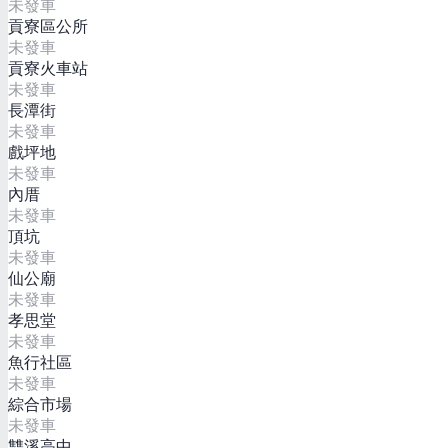
未發車
貢寮區公所
未發車
貢寮火車站
未發車
長潭街
未發車
戲坪地
未發車
內厝
未發車
頂坑
未發車
仙公廟
未發車
孝思堂
未發車
魚行社區
未發車
綜合市場
未發車
雙溪高中