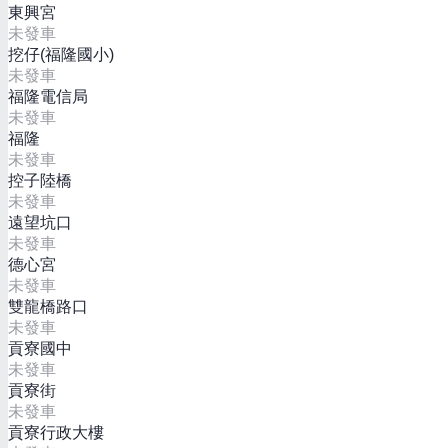
東興宮
未發車
挖仔(福隆國小)
未發車
福隆電信局
未發車
福隆
未發車
控子陸橋
未發車
遠望坑口
未發車
德心宮
未發車
雙龍橋路口
未發車
貢寮國中
未發車
貢寮街
未發車
貢寮行政大樓