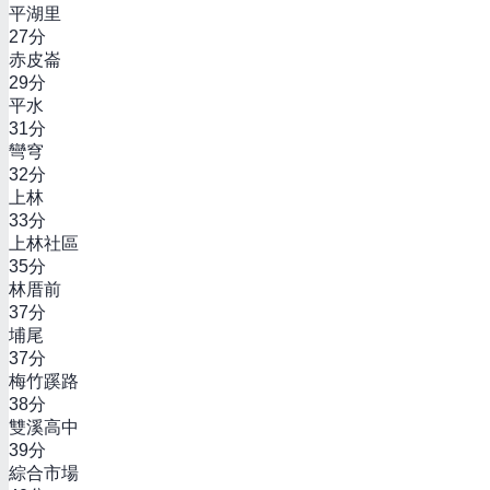
平湖里
27
分
赤皮崙
29
分
平水
31
分
彎穹
32
分
上林
33
分
上林社區
35
分
林厝前
37
分
埔尾
37
分
梅竹蹊路
38
分
雙溪高中
39
分
綜合市場