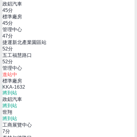
政錩汽車
45
分
標準廠房
45
分
管理中心
47
分
捷運新北產業園區站
52
分
五工福慧路口
52
分
管理中心
進站中
標準廠房
KKA-1632
將到站
政錩汽車
將到站
世翔
將到站
工商展覽中心
7
分