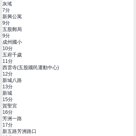
灰瑤
7
分
新興公寓
9
分
五股郵局
9
分
成州國小
10
分
五府千歲
11
分
西雲寺(五股國民運動中心)
12
分
新城八路
13
分
新城
15
分
賀聖宮
16
分
芳洲一路
17
分
新五路芳洲路口