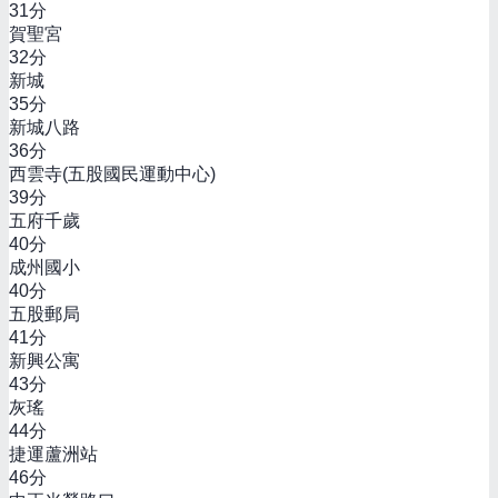
31
分
賀聖宮
32
分
新城
35
分
新城八路
36
分
西雲寺(五股國民運動中心)
39
分
五府千歲
40
分
成州國小
40
分
五股郵局
41
分
新興公寓
43
分
灰瑤
44
分
捷運蘆洲站
46
分