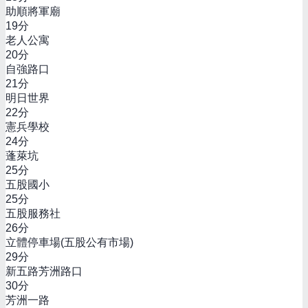
助順將軍廟
19
分
老人公寓
20
分
自強路口
21
分
明日世界
22
分
憲兵學校
24
分
蓬萊坑
25
分
五股國小
25
分
五股服務社
26
分
立體停車場(五股公有市場)
29
分
新五路芳洲路口
30
分
芳洲一路