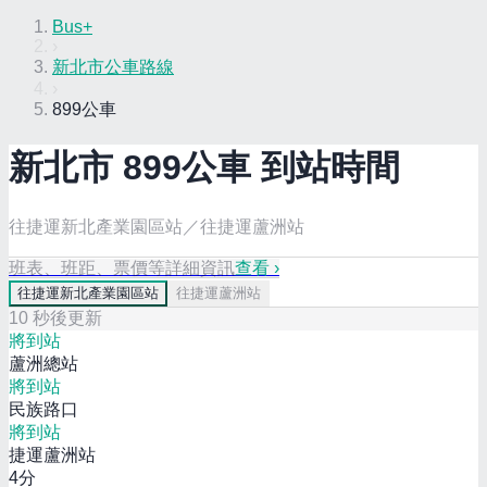
Bus+
›
新北市公車路線
›
899公車
新北市
899
公車 到站時間
往捷運新北產業園區站／往捷運蘆洲站
班表、班距、票價等詳細資訊
查看 ›
往
捷運新北產業園區站
往
捷運蘆洲站
10
秒後更新
將到站
蘆洲總站
將到站
民族路口
將到站
捷運蘆洲站
4
分