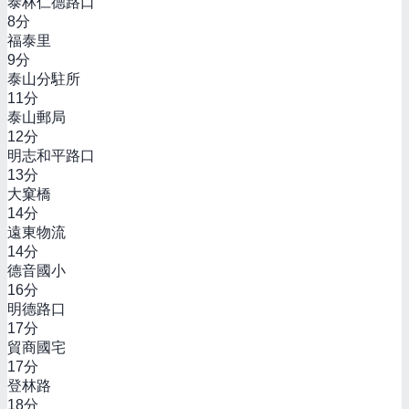
泰林仁德路口
8
分
福泰里
9
分
泰山分駐所
11
分
泰山郵局
12
分
明志和平路口
13
分
大窠橋
14
分
遠東物流
14
分
德音國小
16
分
明德路口
17
分
貿商國宅
17
分
登林路
18
分