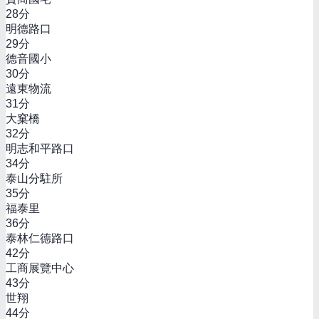
28
分
明德路口
29
分
德音國小
30
分
遠東物流
31
分
大窠橋
32
分
明志和平路口
34
分
泰山分駐所
35
分
福泰里
36
分
泰林仁德路口
42
分
工商展覽中心
43
分
世翔
44
分