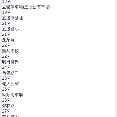
18
分
立體停車場(五股公有市場)
19
分
五股服務社
21
分
五股國小
21
分
蓬萊坑
22
分
憲兵學校
22
分
明日世界
24
分
自強路口
25
分
老人公寓
26
分
助順將軍廟
26
分
登林路
27
分
貿商國宅