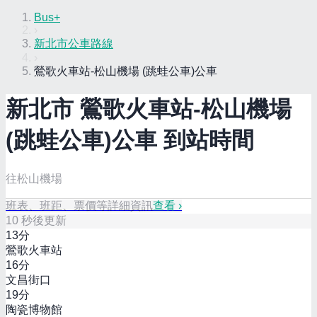
Bus+
›
新北市公車路線
›
鶯歌火車站-松山機場 (跳蛙公車)公車
新北市
鶯歌火車站-松山機場
(跳蛙公車)
公車 到站時間
往松山機場
班表、班距、票價等詳細資訊
查看 ›
10
秒後更新
13
分
鶯歌火車站
16
分
文昌街口
19
分
陶瓷博物館