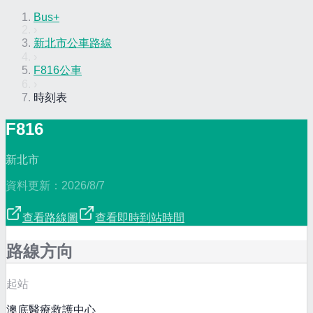
Bus+
›
新北市公車路線
›
F816公車
›
時刻表
F816
新北市
資料更新：
2026/8/7
查看路線圖
查看即時到站時間
路線方向
起站
澳底醫療救護中心