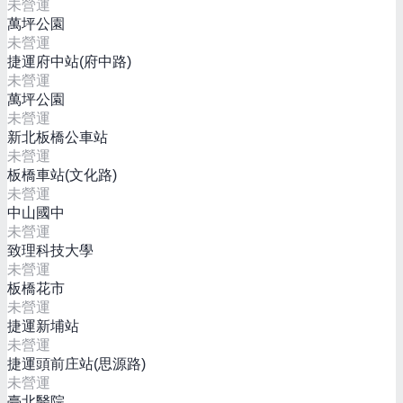
未營運
萬坪公園
未營運
捷運府中站(府中路)
未營運
萬坪公園
未營運
新北板橋公車站
未營運
板橋車站(文化路)
未營運
中山國中
未營運
致理科技大學
未營運
板橋花市
未營運
捷運新埔站
未營運
捷運頭前庄站(思源路)
未營運
臺北醫院