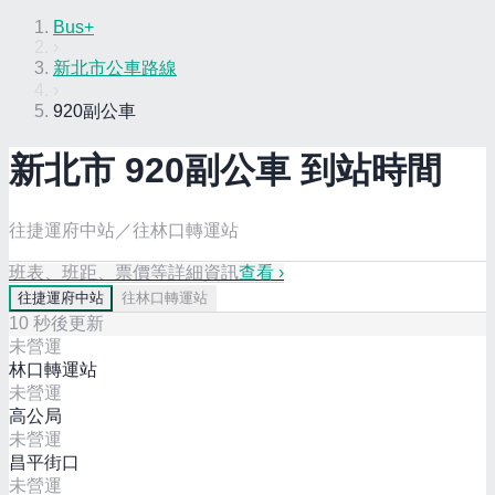
Bus+
›
新北市公車路線
›
920副公車
新北市
920副
公車 到站時間
往捷運府中站／往林口轉運站
班表、班距、票價等詳細資訊
查看 ›
往
捷運府中站
往
林口轉運站
10
秒後更新
未營運
林口轉運站
未營運
高公局
未營運
昌平街口
未營運