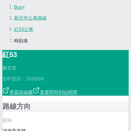
Bus+
›
新北市公車路線
›
紅53公車
›
時刻表
紅53
新北市
資料更新：
2026/8/8
查看路線圖
查看即時到站時間
路線方向
起站
淡海新市鎮