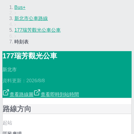
Bus+
›
新北市公車路線
›
177瑞芳觀光公車公車
›
時刻表
177瑞芳觀光公車
新北市
資料更新：
2026/8/8
查看路線圖
查看即時到站時間
路線方向
起站
區民廣場