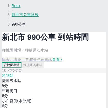
Bus+
›
新北市公車路線
›
990公車
新北市
990
公車 到站時間
往桃園機場／往捷運淡水站
班表、班距、票價等詳細資訊
查看 ›
往
桃園機場
往
捷運淡水站
10
秒後更新
將到站
捷運淡水站
5
分
重建街口
6
分
小白宮(淡水分局)
6
分