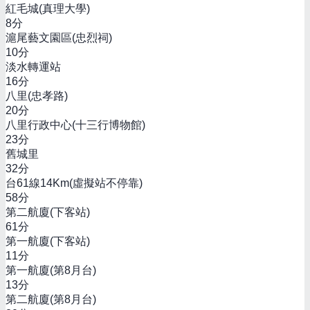
紅毛城(真理大學)
8
分
滬尾藝文園區(忠烈祠)
10
分
淡水轉運站
16
分
八里(忠孝路)
20
分
八里行政中心(十三行博物館)
23
分
舊城里
32
分
台61線14Km(虛擬站不停靠)
58
分
第二航廈(下客站)
61
分
第一航廈(下客站)
11
分
第一航廈(第8月台)
13
分
第二航廈(第8月台)