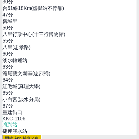
30
分
台61線18Km(虛擬站不停靠)
47
分
舊城里
50
分
八里行政中心(十三行博物館)
55
分
八里(忠孝路)
60
分
淡水轉運站
63
分
滬尾藝文園區(忠烈祠)
64
分
紅毛城(真理大學)
65
分
小白宮(淡水分局)
67
分
重建街口
KKC-1106
將到站
捷運淡水站
開啟 App 秒查公車