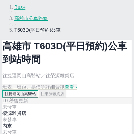
Bus+
›
高雄市公車路線
›
T603D(平日預約)公車
高雄市
T603D(平日預約)
公車
到站時間
往捷運岡山高醫站／往榮源雜貨店
班表、班距、票價等詳細資訊
查看 ›
往
捷運岡山高醫站
往
榮源雜貨店
10
秒後更新
未發車
榮源雜貨店
未發車
內寮
未發車