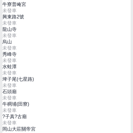
牛寮普唵宮
未發車
興東路2號
未發車
龍山寺
未發車
烏山
未發車
秀峰寺
未發車
水蛙潭
未發車
埤子尾(七星路)
未發車
石頭廟
未發車
牛稠埔(田寮)
未發車
?子真?古廟
未發車
岡山大莊關帝宮