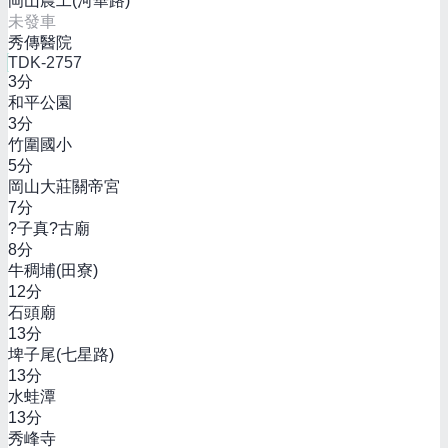
岡山農工(河華路)
未發車
秀傳醫院
TDK-2757
3
分
和平公園
3
分
竹圍國小
5
分
岡山大莊關帝宮
7
分
?子真?古廟
8
分
牛稠埔(田寮)
12
分
石頭廟
13
分
埤子尾(七星路)
13
分
水蛙潭
13
分
秀峰寺