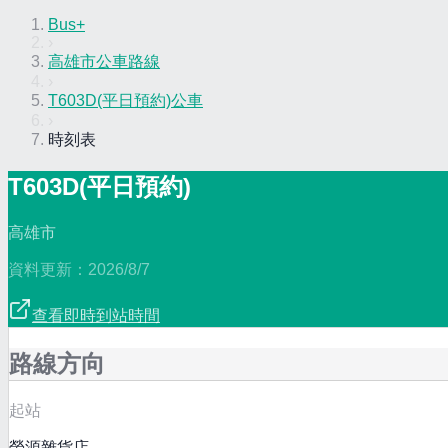
Bus+
›
高雄市公車路線
›
T603D(平日預約)公車
›
時刻表
T603D(平日預約)
高雄市
資料更新：
2026/8/7
查看即時到站時間
路線方向
起站
榮源雜貨店