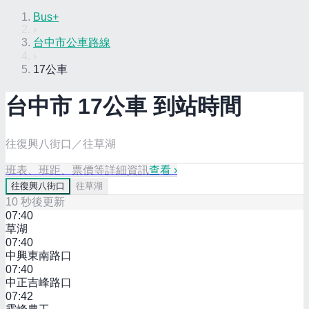
Bus+
›
台中市公車路線
›
17公車
台中市
17
公車 到站時間
往復興八街口／往草湖
班表、班距、票價等詳細資訊
查看 ›
往
復興八街口
往
草湖
10
秒後更新
07:40
草湖
07:40
中興東南路口
07:40
中正吉峰路口
07:42