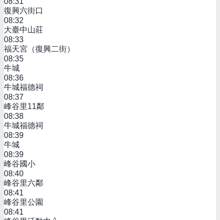
08:31
復興六街口
08:32
大臺中山莊
08:33
福天宮（復興二街）
08:35
牛城
08:36
牛城福德祠
08:37
峰谷里11鄰
08:38
牛城福德祠
08:39
牛城
08:39
峰谷國小
08:40
峰谷里六鄰
08:41
峰谷里公園
08:41