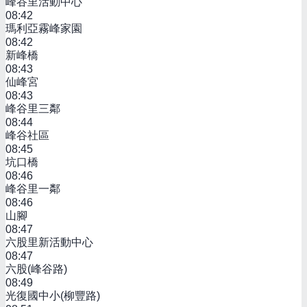
峰谷里活動中心
08:42
瑪利亞霧峰家園
08:42
新峰橋
08:43
仙峰宮
08:43
峰谷里三鄰
08:44
峰谷社區
08:45
坑口橋
08:46
峰谷里一鄰
08:46
山腳
08:47
六股里新活動中心
08:47
六股(峰谷路)
08:49
光復國中小(柳豐路)