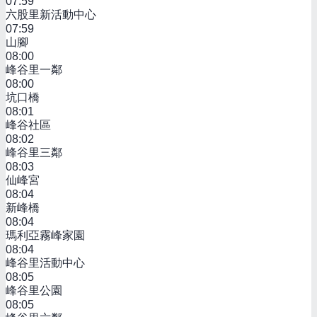
07:59
六股里新活動中心
07:59
山腳
08:00
峰谷里一鄰
08:00
坑口橋
08:01
峰谷社區
08:02
峰谷里三鄰
08:03
仙峰宮
08:04
新峰橋
08:04
瑪利亞霧峰家園
08:04
峰谷里活動中心
08:05
峰谷里公園
08:05