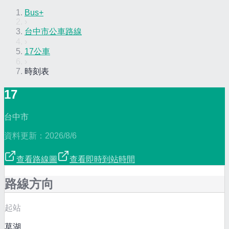
Bus+
›
台中市公車路線
›
17公車
›
時刻表
17
台中市
資料更新：
2026/8/6
查看路線圖
查看即時到站時間
路線方向
起站
草湖