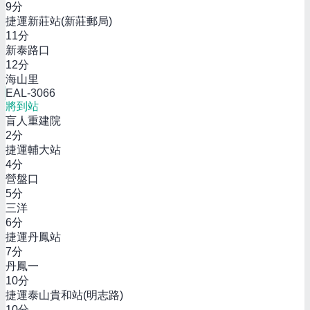
9
分
捷運新莊站(新莊郵局)
11
分
新泰路口
12
分
海山里
EAL-3066
將到站
盲人重建院
2
分
捷運輔大站
4
分
營盤口
5
分
三洋
6
分
捷運丹鳳站
7
分
丹鳳一
10
分
捷運泰山貴和站(明志路)
10
分