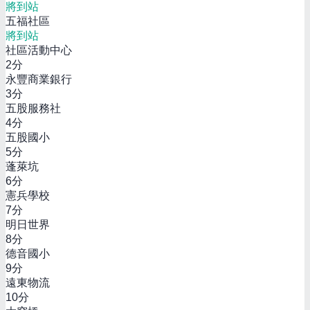
將到站
五福社區
將到站
社區活動中心
2
分
永豐商業銀行
3
分
五股服務社
4
分
五股國小
5
分
蓬萊坑
6
分
憲兵學校
7
分
明日世界
8
分
德音國小
9
分
遠東物流
10
分