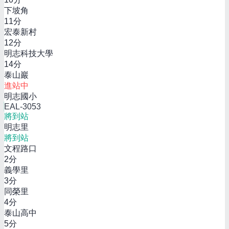
下坡角
11
分
宏泰新村
12
分
明志科技大學
14
分
泰山巖
進站中
明志國小
EAL-3053
將到站
明志里
將到站
文程路口
2
分
義學里
3
分
同榮里
4
分
泰山高中
5
分