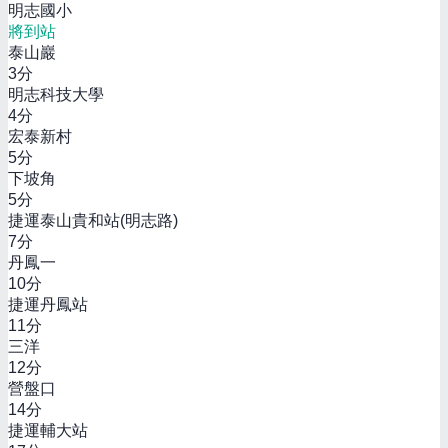
明志國小
將到站
泰山巖
3
分
明志科技大學
4
分
宏泰新村
5
分
下坡角
5
分
捷運泰山貴和站(明志路)
7
分
丹鳳一
10
分
捷運丹鳳站
11
分
三洋
12
分
營盤口
14
分
捷運輔大站