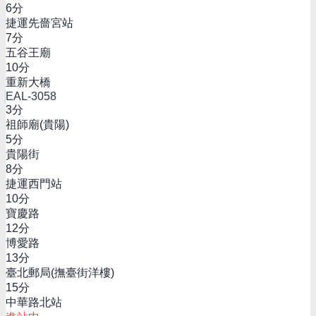
6
分
捷運先嗇宮站
7
分
五谷王廟
10
分
重新大橋
EAL-3058
3
分
祖師廟(貴陽)
5
分
貴陽街
8
分
捷運西門站
10
分
寶慶路
12
分
博愛路
13
分
臺北郵局(撫臺街洋樓)
15
分
中華路北站