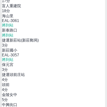
17
分
盲人重建院
18
分
海山里
EAL-3061
將到站
新泰路口
將到站
捷運新莊站(新莊郵局)
3
分
新莊國小
EAL-3057
將到站
保元宮
3
分
捷運頭前庄站
4
分
頭前
4
分
金陵女中
5
分
中興街口