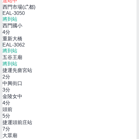
進站中
西門市場(成都)
EAL-3050
將到站
西門國小
4
分
重新大橋
EAL-3062
將到站
五谷王廟
將到站
捷運先嗇宮站
2
分
中興街口
3
分
金陵女中
4
分
頭前
5
分
捷運頭前庄站
7
分
大眾廟