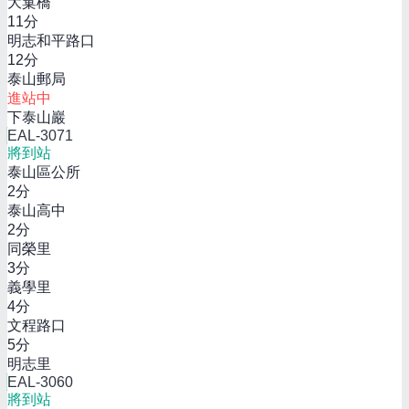
大窠橋
11
分
明志和平路口
12
分
泰山郵局
進站中
下泰山巖
EAL-3071
將到站
泰山區公所
2
分
泰山高中
2
分
同榮里
3
分
義學里
4
分
文程路口
5
分
明志里
EAL-3060
將到站