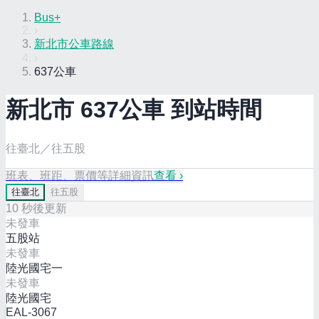
Bus+
›
新北市公車路線
›
637公車
新北市
637
公車 到站時間
往臺北／往五股
班表、班距、票價等詳細資訊
查看 ›
往
臺北
往
五股
10
秒後更新
未發車
五股站
未發車
陸光國宅一
未發車
陸光國宅
EAL-3067