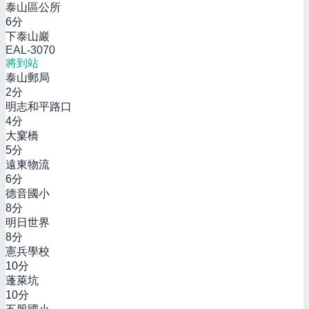
泰山區公所
6
分
下泰山巖
EAL-3070
將到站
泰山郵局
2
分
明志和平路口
4
分
大窠橋
5
分
遠東物流
6
分
德音國小
8
分
明日世界
8
分
憲兵學校
10
分
蓬萊坑
10
分